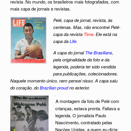
revista .No mundo, os brasileiros mais fotografados, com
mais capa de jornais e revistas.
Pelé, capa de jornal, revista, às
centenas. Mas, não encontrei Pelé-
capa da revista
Time
. Ele está na
capa da
Life
.
A capa do jornal
The Brasilians
,
pela originalidade da foto e da
legenda, poderia ter sido vendida
para publicações, colecionadores.
Naquele momento único, nem pensei nisso. A capa saiu
do coração, do
Brazilian proud
no exterior.
A montagem da foto de Pelé com
crianças, estava pronta. Faltava a
legenda. O jornalista Paulo
Nascimento, contratado pelas
Nações Unidas, a quem eu dizia: