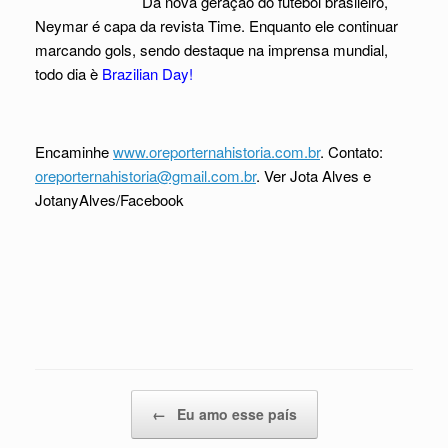
Da nova geração do futebol brasileiro,
Neymar é capa da revista Time. Enquanto ele continuar
marcando gols, sendo destaque na imprensa mundial,
todo dia è
Brazilian Day!
Encaminhe
www.oreporternahistoria.com.br
. Contato:
oreporternahistoria@gmail.com.br
. Ver Jota Alves e
JotanyAlves/Facebook
Post navigation
←
Eu amo esse país