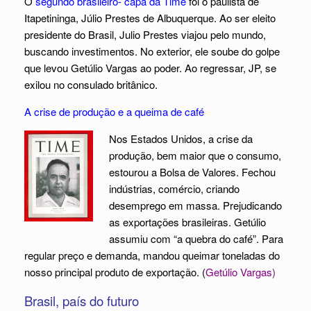
O
segundo brasileiro- capa da Time
foi o paulista de
Itapetininga, Júlio Prestes de Albuquerque. Ao ser eleito
presidente do Brasil, Julio Prestes viajou pelo mundo,
buscando investimentos. No exterior, ele soube do golpe
que levou Getúlio Vargas ao poder. Ao regressar, JP, se
exilou no consulado britânico.
A crise de produção e a queima de café
Nos Estados Unidos, a crise da
produção, bem maior que o consumo,
estourou a Bolsa de Valores. Fechou
indústrias, comércio, criando
desemprego em massa. Prejudicando
as exportações brasileiras. Getúlio
assumiu com “a quebra do café”. Para
regular preço e demanda, mandou queimar toneladas do
nosso principal produto de exportação. (
Getúlio Vargas)
Brasil, país do futuro