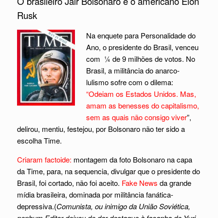
O brasileiro Jair Bolsonaro e o americano Elon
Rusk
Na enquete para Personalidade do
Ano, o presidente do Brasil, venceu
com ¼ de 9 milhões de votos. No
Brasil, a militância do anarco-
lulismo sofre com o dilema:
“Odeiam os Estados Unidos. Mas,
amam as benesses do capitalismo,
sem as
quais não consigo viver
”,
delirou, mentiu, festejou, por Bolsonaro não ter sido a
escolha Time.
Criaram factoide:
montagem da foto Bolsonaro na capa
da Time, para, na sequencia, divulgar que o presidente do
Brasil, foi cortado, não foi aceito.
Fake News
da grande
mídia brasileira, dominada por militância fanática-
depressiva.(
Comunista, ou inimigo da União Soviética,
nenhum Editor deixou de dar destaque à façanha de Yuri