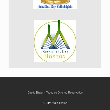
Dia do Brasil - Todos os Direitos Reservados
A
SiteOrigin
Theme