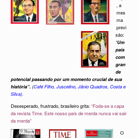
, a
mes
ma
previ
são:
“
Um
país
com
gran
de
potencial passando por um momento crucial de sua
história”.
(
Café Filho, Juscelino, Jânio Quadros, Costa e
Silva).
Desesperado, frustrado, brasileiro grita:
“Foda-se a capa
da revista Time. Este nosso país de merda nunca vai sair
da merda”
O