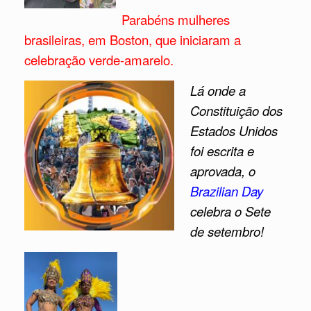
Parabéns mulheres
brasileiras, em Boston, que iniciaram a
celebração verde-amarelo.
Lá onde a
Constituição dos
Estados Unidos
foi escrita e
aprovada, o
Brazilian Day
celeb
ra o Sete
de setembro!