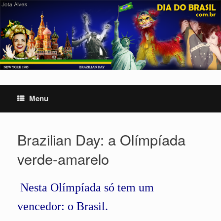
Skip
to
content
Menu
Brazilian Day: a Olímpíada
verde-amarelo
Nesta Olímpíada só tem um
vencedor: o Brasil.