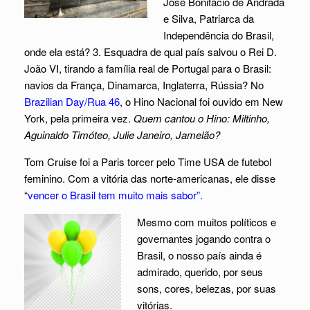
José Bonifácio de Andrada
e Silva, Patriarca da
Independência do Brasil,
onde ela está? 3. Esquadra de qual país salvou o Rei D.
João VI, tirando a família real de Portugal para o Brasil:
navios da França, Dinamarca, Inglaterra, Rússia? No
Brazilian Day/Rua 46
, o Hino Nacional foi ouvido em New
York, pela primeira vez.
Quem cantou o Hino: Miltinho,
Aguinaldo Timóteo, Julie Janeiro, Jamelão?
Tom Cruise foi a Paris torcer pelo Time USA de futebol
feminino. Com a vitória das norte-americanas, ele disse
“
vencer o Brasil tem muito mais sabor”.
Mesmo com muitos políticos e
governantes jogando contra o
Brasil, o nosso país ainda é
admirado, querido, por seus
sons, cores, belezas, por suas
vitórias.