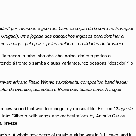
adas” por invasões e guerras. Com exceção da Guerra no Paraguai
sil, Uruguai), uma jogada dos banqueiros ingleses para dominar a
os amigos pela paz e pelas melhores qualidades do brasileiro.
, flamenco, rumba, cha-cha-cha, salsa, abriram portas e
, tendo á frente o samba e suas variantes, fez pessoas “descobrir” o
te-americano Paulo Winter, saxofonista, compositor, band leader,
tor de eventos, descobriu o Brasil pela bossa nova. A seguir
 a new sound that was to change my musical life. Entitled
Chega de
 João Gilberto, with songs and orchestrations by Antonio Carlos
al breeze.
dise. A whole new genre of music-making was in full flower, and it