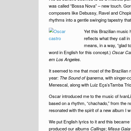
was called “Bossa Nova” – new touch. Gor
composers like Debussy, Ravel and Chopin
rhythms into a gentle swinging tapestry that 
Yet this Brazilian music 
reflects what they call i
means, in a way, “glad to
word in English for this concept.)
Oscar Cas
em Los Angeles.
It seemed to me that most of the Brazilian
year:
The Sound of Ipanema
, with singer-
Menescal, along with Luiz Eça’sTamba Trio
Oscar introduced me to the music of IvanLi
based on a rhythm, “chachado,” from the nor
resonated with the spirit of a new album I
We put English lyrics to it and this became 
produced our albums
Callings
;
Missa Gaia