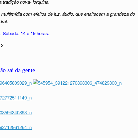
 tradição nova- iorquina.
 multimídia com efeitos de luz, áudio, que enaltecem a grandeza do
dral.
s
.
Sábado: 14 e 19 horas
.
12.
não sai da gente