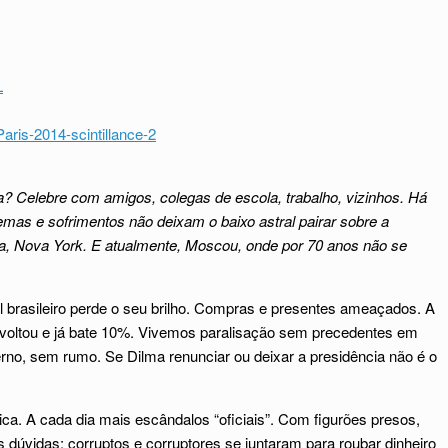
lia? Celebre com amigos, colegas de escola, trabalho, vizinhos. Há
mas e sofrimentos não deixam o baixo astral pairar sobre a
na, Nova York. E atualmente, Moscou, onde por 70 anos não se
al brasileiro perde o seu brilho. Compras e presentes ameaçados. A
al voltou e já bate 10%. Vivemos paralisação sem precedentes em
no, sem rumo. Se Dilma renunciar ou deixar a presidência não é o
tica. A cada dia mais escândalos “oficiais”. Com figurões presos,
 dúvidas: corruptos e corruptores se juntaram para roubar dinheiro