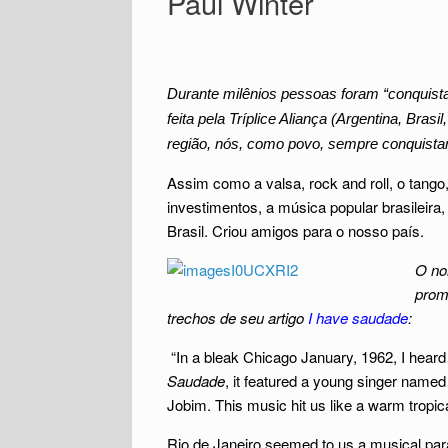
Paul Winter
Durante milênios pessoas foram “conquist
feita pela Tríplice Aliança (Argentina, Bra
região, nós, como povo, sempre conquistam
Assim como a valsa, rock and roll, o tango
investimentos, a música popular brasileira
Brasil. Criou amigos para o nosso país.
O nor
promo
trechos de seu artigo
I have saudade
:
“In a bleak Chicago January, 1962, I heard
Saudade
, it featured a young singer named
Jobim. This music hit us like a warm tropic
Rio de Janeiro seemed to us a musical para