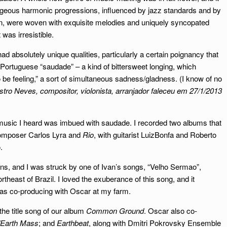
geous harmonic progressions, influenced by jazz standards and by
, were woven with exquisite melodies and uniquely syncopated
was irresistible.
had absolutely unique qualities, particularly a certain poignancy that
n Portuguese “saudade” – a kind of bittersweet longing, which
 be feeling,” a sort of simultaneous sadness/gladness. (I know of no
tro Neves, compositor, violonista, arranjador faleceu em 27/1/2013
 music I heard was imbued with saudade. I recorded two albums that
composer Carlos Lyra and
Rio
, with guitarist LuizBonfa and Roberto
.
ns, and I was struck by one of Ivan’s songs, “Velho Sermao”,
theast of Brazil. I loved the exuberance of this song, and it
 was co-producing with Oscar at my farm.
the title song of our album
Common Ground
. Oscar also co-
/Earth Mass
; and
Earthbeat
, along with Dmitri Pokrovsky Ensemble