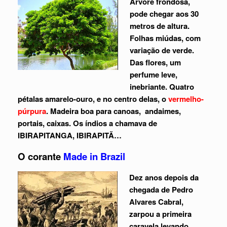
Árvore frondosa,
pode chegar aos 30
metros de altura.
Folhas miúdas, com
variação de verde.
Das flores, um
perfume leve,
inebriante. Quatro
pétalas amarelo-ouro, e no centro delas, o
vermelho-
púrpura
. Madeira boa para canoas, andaimes,
portais, caixas. Os índios a chamava de
IBIRAPITANGA, IBIRAPITÃ…
O corante
Made in Brazil
Dez anos depois da
chegada de Pedro
Alvares Cabral,
zarpou a primeira
caravela levando