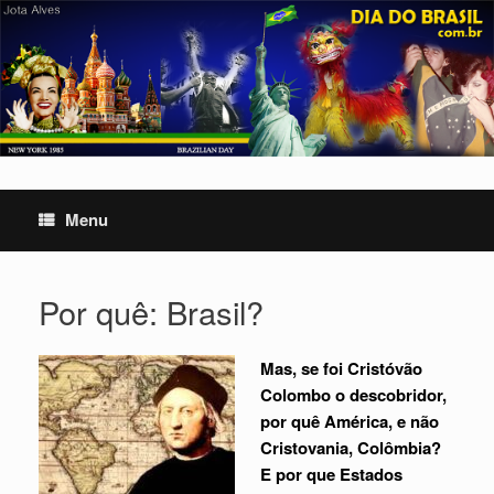
Skip
to
content
Menu
Por quê: Brasil?
Mas, se foi Cristóvão
Colombo o descobridor,
por quê América, e não
Cristovania, Colômbia?
E por que Estados