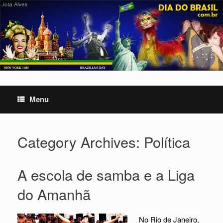
Skip
to
content
Menu
Category Archives:
Política
A escola de samba e a Liga
do Amanhã
No Rio de Janeiro,