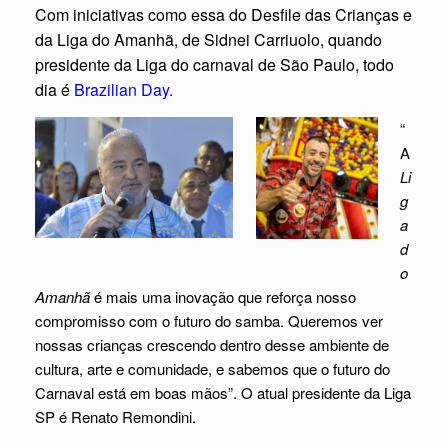
Com iniciativas como essa do Desfile das Crianças e
da Liga do Amanhã, de Sidnei Carriuolo, quando
presidente da Liga do carnaval de São Paulo, todo
dia é
Brazilian Day.
“
A
Li
g
a
d
o
Amanhã
é mais uma inovação que reforça nosso
compromisso com o futuro do samba. Queremos ver
nossas crianças crescendo dentro desse ambiente de
cultura, arte e comunidade, e sabemos que o futuro do
Carnaval está em boas mãos”. O atual presidente da Liga
SP é Renato Remondini.