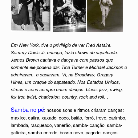
Em New York, tive o privilégio de ver Fred Astaire.
Sammy Davis Jr, criança, fazia shows de sapateado.
James Brown cantava e dançava com passos que
somente ele poderia dar. Tina Turner e Michael Jackson o
admiravam, o copiavam. Vi, na Broadway, Gregory
Hines, um craque do sapateado. Nos Estados Unidos,
ritmos e sons sempre criam danças: blues, jazz, swing,
fox trot, twist, charleston, country, rock and roll…
Samba no pé
: nossos sons e ritmos criaram danças:
maxixe, catira, xaxado, coco, baião, forró, frevo, carimbo,
lambada, rasqueado, vanerão, samba- canção, samba-
gafieira, samba-enredo, bossa nova, pagode, danças