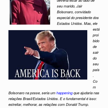
deveria estar ao lado de
seu marido, Jair
Bolsonaro, convidado
especial do presidente dos
Estados Unidos. Mas, ele
está
proi
bido
de
sair
do
seu
país
.
Co
m
Bolsonaro na posse, seria um
happening
que ajudaria nas
relações Brasil/Estados Unidos. E o fundamental é isso:
estreitar, melhorar, as relações com Donald Trump.