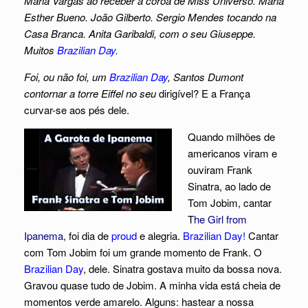
Maria Vargas ao receber a coroa de Miss Universo. Maria
Esther Bueno. João Gilberto. Sergio Mendes tocando na
Casa Branca. Anita Garibaldi, com o seu Giuseppe.
Muitos
Brazilian Day.
Foi, ou não foi, um
Brazilian Day
, Santos Dumont
contornar a torre Eiffel no seu
dirigível? E a França
curvar-se aos pés dele.
Quando milhões de
americanos viram e
ouviram Frank
Sinatra, ao lado de
Tom Jobim, cantar
T
he Girl from
Ipanema,
foi dia de
proud
e alegria.
Brazilian Day!
Cantar
com Tom Jobim foi um grande momento de Frank. O
Brazilian Day
, dele. Sinatra gostava muito da bossa nova.
Gravou quase tudo de Jobim.
A minha vida está cheia de
momentos verde amarelo. Alguns: hastear a nossa