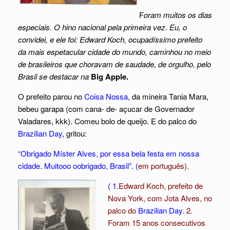
F
oram muitos os dias
especiais. O hino nacional pela primeira vez. Eu, o
convidei, e ele foi: Edward Koch, ocupadíssimo prefeito
da mais espetacular cidade do mundo, caminhou no meio
de brasileiros que choravam de saudade, de orgulho, pelo
Brasil se destacar na
Big Apple.
O prefeito parou no
Coisa Nossa,
da mineira Tania Mara,
bebeu garapa (com cana- de- açucar de Governador
Valadares, kkk). Comeu bolo de queijo. E do palco do
Brazilian Day
, gritou:
“Obrigado Míster Alves, por essa bela festa em nossa
cidade. Muitooo oobrigado, Brasil”. (
em português).
( 1.
Edward Koch, prefeito de
Nova York, com Jota Alves, no
palco do
Brazilian Day.
2.
Foram 15 anos consecutivos